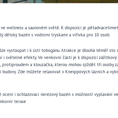
ve wellness a saunovém světě. K dispozici je pětadvacetime
lý dětský bazén s vodními tryskami a vířivka pro 10 osob.
lze vystoupat i k ústí tobogánu. Atrakce je dlouhá téměř sto 
í i světelné efekty. Ve venkovní části je k dispozici zážitkov
, protiproudem a klouzačka, kterou mohou sjíždět tři osoby z
ti budovy. Zde můžete relaxovat v Kneippových lázních a vybr
tě ocení i ochlazovací nerezový bazén s možností vyplavání v
enkovní terase