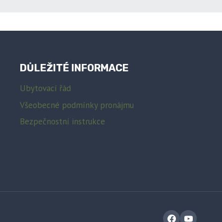
DŮLEŽITÉ INFORMACE
Ubytovací řád
Všeobecné podmínky pronájmu
Bezpečnostní instrukce