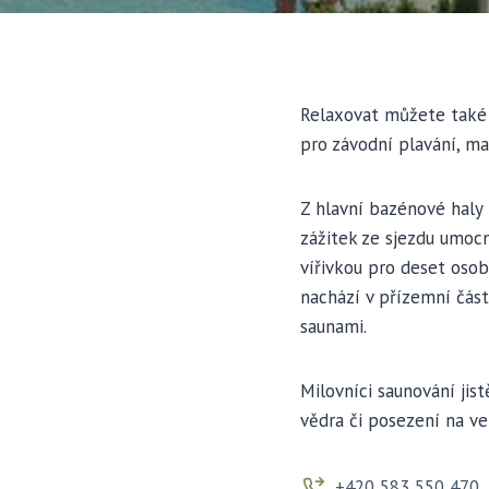
Relaxovat můžete také 
pro závodní plavání, ma
Z hlavní bazénové haly 
zážitek ze sjezdu umocn
vířivkou pro deset osob
nachází v přízemní čás
saunami.
Milovníci saunování jis
vědra či posezení na v
+420 583 550 470