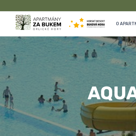
Přeskočit
na
O APART
obsah
AQU