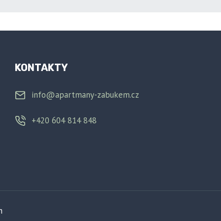
KONTAKTY
info@apartmany-zabukem.cz
+420 604 814 848
m