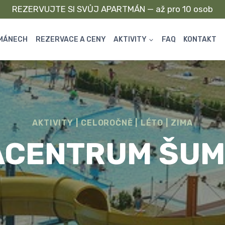
REZERVUJTE SI SVŮJ APARTMÁN — až pro 10 osob
MÁNECH
REZERVACE A CENY
AKTIVITY
FAQ
KONTAKT
AKTIVITY
|
CELOROČNĚ
|
LÉTO
|
ZIMA
ACENTRUM ŠUM