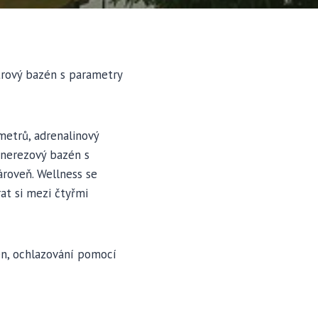
trový bazén s parametry
metrů, adrenalinový
ý nerezový bazén s
ároveň. Wellness se
at si mezi čtyřmi
en, ochlazování pomocí