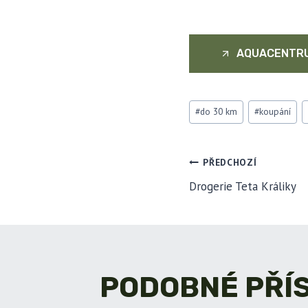
AQUACENTR
Štítky
#
do 30 km
#
koupání
příspěvků:
NAVIGA
PŘEDCHOZÍ
Drogerie Teta Králiky
PRO
PŘÍSPĚ
PODOBNÉ PŘÍ