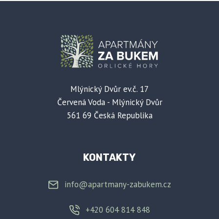
Mlýnický Dvůr ev.č. 17
Červená Voda - Mlýnický Dvůr
561 69 Česká Republika
KONTAKTY
info@apartmany-zabukem.cz
+420 604 814 848