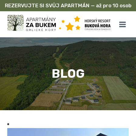
REZERVUJTE SI SVŮJ APARTMÁN — až pro 10 osob
Přeskočit
na
obsah
BLOG