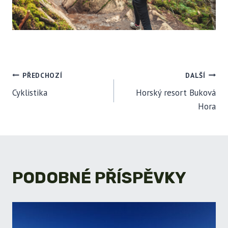
NAVIGACE
PŘEDCHOZÍ
DALŠÍ
Cyklistika
Horský resort Buková
PRO
Hora
PŘÍSPĚVEK
PODOBNÉ PŘÍSPĚVKY