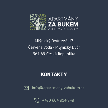
Mlýnický Dvůr ev.č. 17
Červená Voda - Mlýnický Dvůr
561 69 Česká Republika
KONTAKTY
info@apartmany-zabukem.cz
+420 604 814 848