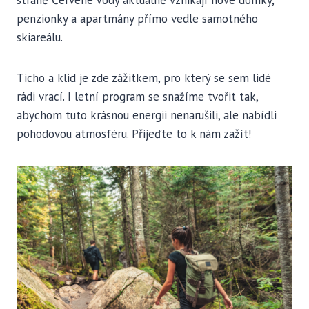
straně Červené Vody aktuálně vznikají nové domky,
penzionky a apartmány přímo vedle samotného
skiareálu.
Ticho a klid je zde zážitkem, pro který se sem lidé
rádi vrací. I letní program se snažíme tvořit tak,
abychom tuto krásnou energii nenarušili, ale nabídli
pohodovou atmosféru. Přijeďte to k nám zažít!