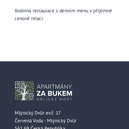
Rodinná restaurace s denním menu v příjemné
cenové relaci.
Mlýnický Dvůr ev.č. 17
Červená Voda - Mlýnický Dvůr
561 69 Česká Republika