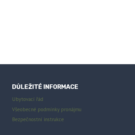
DŮLEŽITÉ INFORMACE
Ubytovací řád
Všeobecné podmínky pronájmu
Bezpečnostní instrukce