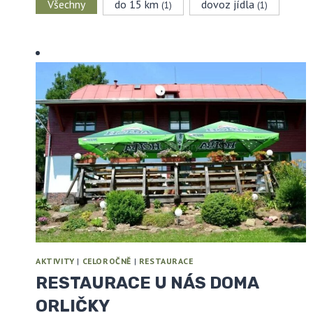
Aktivity filter
Všechny
do 15 km
dovoz jídla
(1)
(1)
AKTIVITY
|
CELOROČNĚ
|
RESTAURACE
RESTAURACE U NÁS DOMA
ORLIČKY