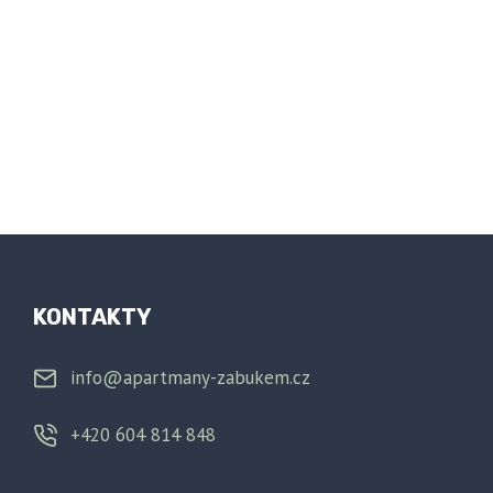
KONTAKTY
info@apartmany-zabukem.cz
+420 604 814 848