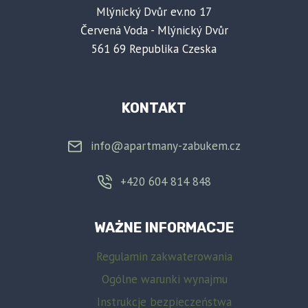
Mlýnický Dvůr ev.no 17
Červená Voda - Mlýnický Dvůr
561 69 Republika Czeska
KONTAKT
info@apartmany-zabukem.cz
+420 604 814 848
WAŻNE INFORMACJE
Regulamin zakwaterowania
Ogólne warunki wynajmu
Instrukcje bezpieczeństwa