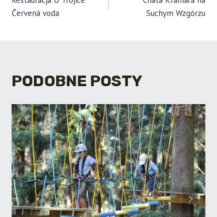
Restauracja U Trojice
Chata Kramářa na
WPISU
Červená voda
Suchym Wzgórzu
PODOBNE POSTY