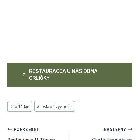
RESTAURACJA U NÁS DOMA
ORLIČKY
Tagi
#
do 15 km
#
dostawa żywności
postów:
NAWIGACJA
POPRZEDNI
NASTĘPNY