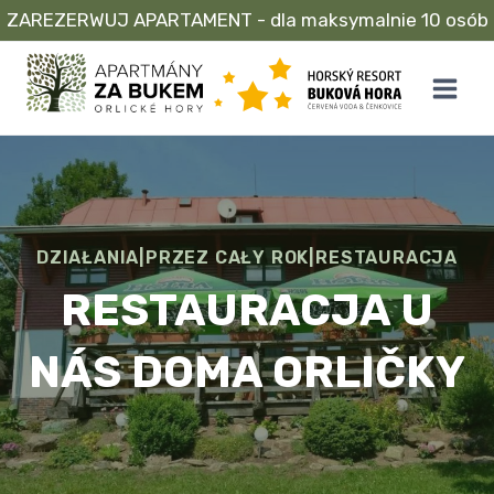
ZAREZERWUJ APARTAMENT - dla maksymalnie 10 osób
Przejdź
do
treści
DZIAŁANIA
|
PRZEZ CAŁY ROK
|
RESTAURACJA
RESTAURACJA U
NÁS DOMA ORLIČKY