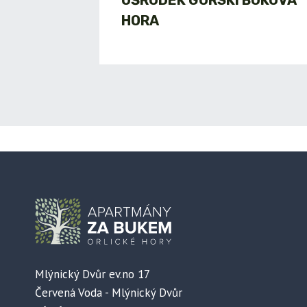
OŚRODEK GÓRSKI BUKOVÁ
HORA
Mlýnický Dvůr ev.no 17
Červená Voda - Mlýnický Dvůr