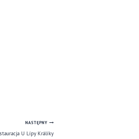
NASTĘPNY
stauracja U Lípy Králíky