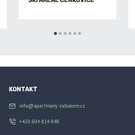
SKI AREAL ČENKOVICE
KONTAKT
info@apartmany-zabukem.cz
+420 604 814 848