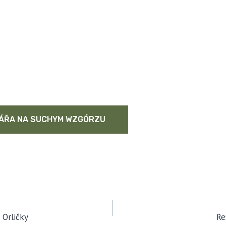
ÁŘA NA SUCHYM WZGÓRZU
CJA
 Orličky
Re