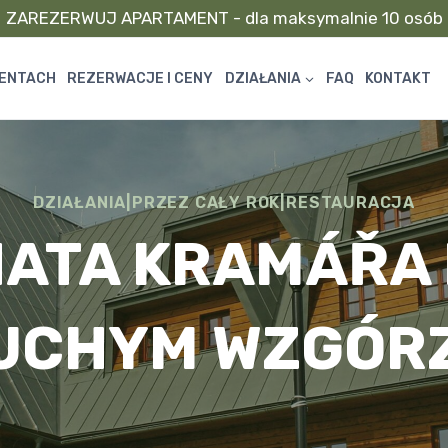
ZAREZERWUJ APARTAMENT - dla maksymalnie 10 osób
MENTACH
REZERWACJE I CENY
DZIAŁANIA
FAQ
KONTAKT
DZIAŁANIA
|
PRZEZ CAŁY ROK
|
RESTAURACJA
ATA KRAMÁŘA
UCHYM WZGÓR