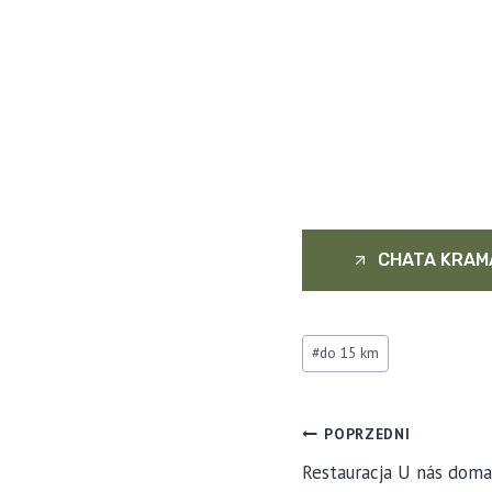
CHATA KRAM
Tagi
#
do 15 km
postów:
NAWIGA
POPRZEDNI
Restauracja U nás doma